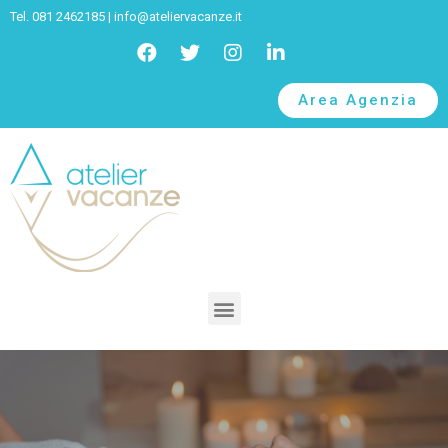
Tel. 081 2462185 |
info@ateliervacanze.it
Area Agenzia