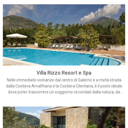
autentici della Costiera Amalfitana. Prenota ora la tua camera al
Villa Romana e concediti una vacanza indimenticabile.
Villa Rizzo Resort e Spa
Nelle immediate vicinanze dal centro di Salerno e a metà strada
dalla Costiera Amalfitana e la Costiera Cilentana, è il posto ideale
dove poter trascorrere un soggiorno circondati dalla natura, da
charme storico e da una calda atmosfera.