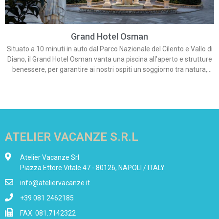
Grand Hotel Osman
Situato a 10 minuti in auto dal Parco Nazionale del Cilento e Vallo di
Diano, il Grand Hotel Osman vanta una piscina all’aperto e strutture
benessere, per garantire ai nostri ospiti un soggiorno tra natura,
cultura e tradizioni.
ATELIER VACANZE S.R.L
Atelier Vacanze Srl
Piazza Ettore Vitale 47 - 80126, NAPOLI / ITALY
info@ateliervacanze.it
+39 081 2462185
FAX: 081.7142322