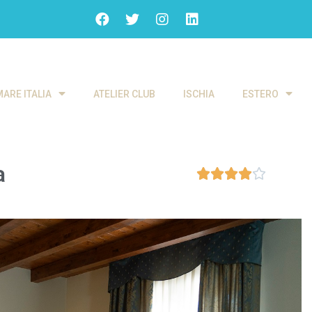
MARE ITALIA
ATELIER CLUB
ISCHIA
ESTERO
a




