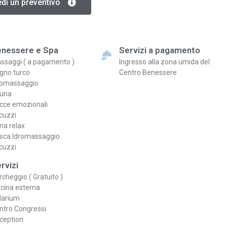
edi un preventivo
nessere e Spa
Servizi a pagamento
ssaggi ( a pagamento )
Ingresso alla zona umida del
gno turco
Centro Benessere
romassaggio
una
cce emozionali
cuzzi
na relax
sca Idromassaggio
cuzzi
rvizi
rcheggio ( Gratuito )
scina esterna
larium
ntro Congressi
ception