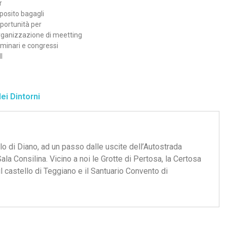
r
posito bagagli
portunità per
organizzazione di meetting
eminari e congressi
l
ei Dintorni
lo di Diano, ad un passo dalle uscite dell’Autostrada
la Consilina. Vicino a noi le Grotte di Pertosa, la Certosa
il castello di Teggiano e il Santuario Convento di