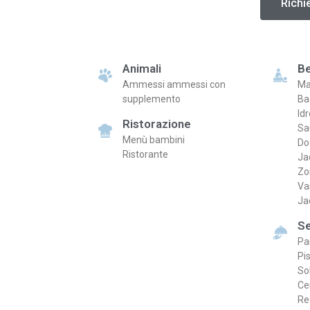
Richi
Animali
Be
Ammessi ammessi con
Ma
supplemento
Ba
Id
Ristorazione
Sa
Menù bambini
Do
Ristorante
Ja
Zo
Va
Ja
Se
Pa
Pi
So
Ce
Re