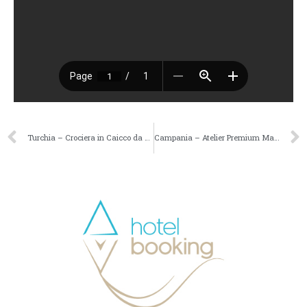
Turchia – Crociera in Caicco da Antalya – partenze da tutta Italia
Campania – Atelier Premium Maragià – Estate 2026