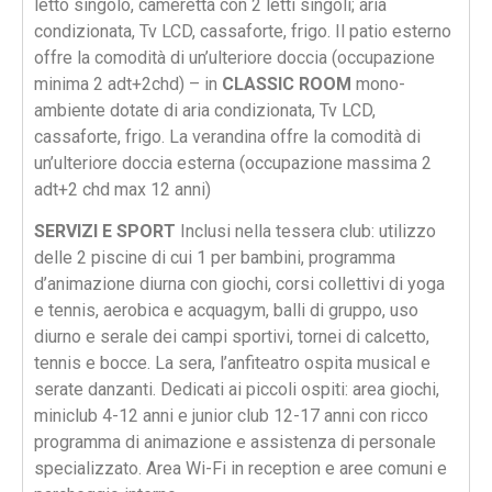
letto singolo, cameretta con 2 letti singoli; aria
condizionata, Tv LCD, cassaforte, frigo. Il patio esterno
offre la comodità di un’ulteriore doccia (occupazione
minima 2 adt+2chd) – in
CLASSIC ROOM
mono-
ambiente dotate di aria condizionata, Tv LCD,
cassaforte, frigo. La verandina offre la comodità di
un’ulteriore doccia esterna (occupazione massima 2
adt+2 chd max 12 anni)
SERVIZI E SPORT
Inclusi nella tessera club: utilizzo
delle 2 piscine di cui 1 per bambini, programma
d’animazione diurna con giochi, corsi collettivi di yoga
e tennis, aerobica e acquagym, balli di gruppo, uso
diurno e serale dei campi sportivi, tornei di calcetto,
tennis e bocce. La sera, l’anfiteatro ospita musical e
serate danzanti. Dedicati ai piccoli ospiti: area giochi,
miniclub 4-12 anni e junior club 12-17 anni con ricco
programma di animazione e assistenza di personale
specializzato. Area Wi-Fi in reception e aree comuni e